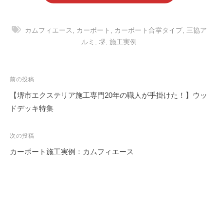
カムフィエース
,
カーポート
,
カーポート合掌タイプ
,
三協ア
ルミ
,
堺
,
施工実例
投
前の投稿
稿
【堺市エクステリア施工専門20年の職人が手掛けた！】ウッ
ナ
ドデッキ特集
ビ
ゲ
次の投稿
ー
カーポート施工実例：カムフィエース
シ
ョ
ン