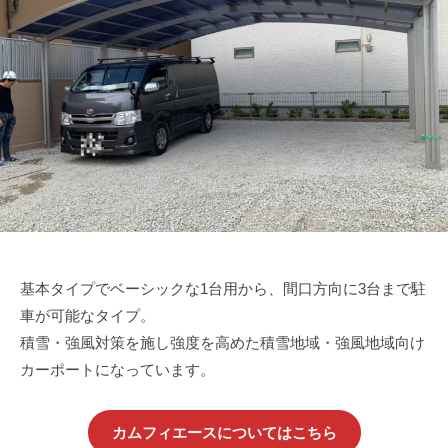
工
坂
田
田
な
技
技
ら
巧
巧
株
式
会
社
坂
田
技
基本タイプでベーシックな1台用から、間口方向に3台まで駐
巧
車が可能なタイプ。
積雪・強風対策を施し強度を高めた積雪地域・強風地域向け
カーポートになっています。
カムフィエースについてはこちら