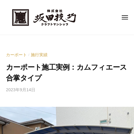
南
コ
大
ン
阪
メ
テ
ニ
堺
ュ
ン
の
ー
ツ
南
エ
へ
ク
大
ス
ス
阪
カーポート
施行実績
/
テ
キ
堺
カーポート施工実例：カムフィエース
リ
ッ
の
ア
合掌タイプ
プ
エ
施
ク
工
2023年9月14日
b
な
ス
y
ら
テ
株
株
式
リ
式
会
ア
会
社
施
社
坂