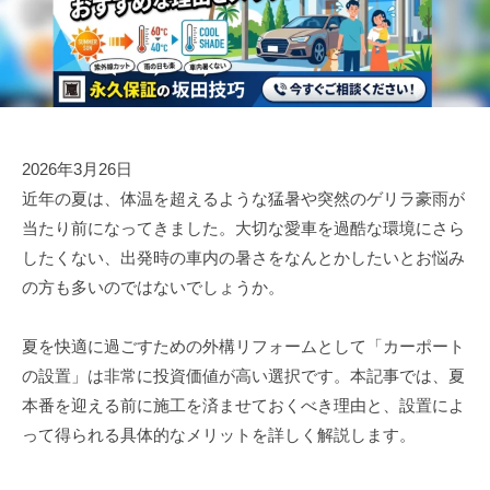
工
坂
田
田
な
技
技
ら
巧
巧
株
式
会
2026年3月26日
社
近年の夏は、体温を超えるような猛暑や突然のゲリラ豪雨が
坂
当たり前になってきました。大切な愛車を過酷な環境にさら
田
したくない、出発時の車内の暑さをなんとかしたいとお悩み
技
の方も多いのではないでしょうか。
巧
夏を快適に過ごすための外構リフォームとして「カーポート
の設置」は非常に投資価値が高い選択です。本記事では、夏
本番を迎える前に施工を済ませておくべき理由と、設置によ
って得られる具体的なメリットを詳しく解説します。