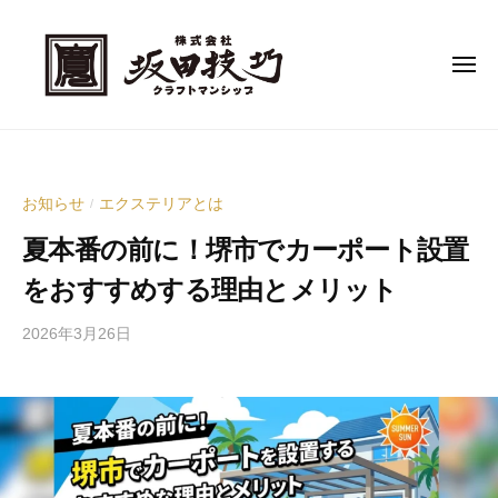
南
コ
大
ン
阪
メ
テ
ニ
堺
ュ
ン
の
ー
ツ
南
エ
へ
ク
大
ス
ス
阪
お知らせ
エクステリアとは
/
テ
キ
堺
夏本番の前に！堺市でカーポート設置
リ
ッ
の
ア
をおすすめする理由とメリット
プ
エ
施
ク
工
2026年3月26日
b
な
ス
y
ら
テ
株
株
式
リ
式
会
ア
会
社
施
社
坂