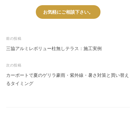
お気軽にご相談下さい。
投
前の投稿
稿
三協アルミレボリュー柱無しテラス：施工実例
ナ
ビ
次の投稿
ゲ
カーポートで夏のゲリラ豪雨・紫外線・暑さ対策と買い替え
ー
るタイミング
シ
ョ
ン