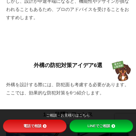
しかし、設計が中途半端になると、機能性やデザインが損な
われることもあるため、プロのアドバイスを受けることをお
すすめします。
外構の防犯対策アイデア6選
外構を設計する際には、防犯面も考慮する必要があります。
ここでは、効果的な防犯対策を6つ紹介します。
1. 目隠しフェンス
ご相談・お見積りはこちら
電話で相談
LINEでご相談