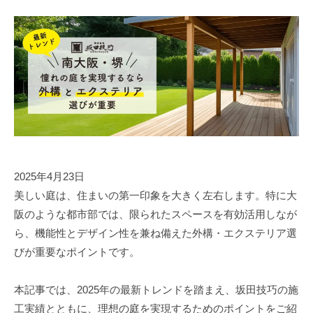
工
坂
株
田
な
式
技
会
ら
巧
社
株
坂
式
田
会
技
社
巧
坂
田
2025年4月23日
技
美しい庭は、住まいの第一印象を大きく左右します。特に大
巧
阪のような都市部では、限られたスペースを有効活用しなが
ら、機能性とデザイン性を兼ね備えた外構・エクステリア選
びが重要なポイントです。
本記事では、2025年の最新トレンドを踏まえ、坂田技巧の施
工実績とともに、理想の庭を実現するためのポイントをご紹