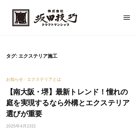
南
コ
大
ン
阪
メ
テ
ニ
堺
ュ
ン
の
ー
ツ
南
エ
へ
ク
大
ス
ス
阪
タグ:
エクステリア施工
テ
キ
堺
リ
ッ
の
ア
プ
お知らせ
エクステリアとは
エ
/
施
ク
工
【南大阪・堺】最新トレンド！憧れの
な
ス
庭を実現するなら外構とエクステリア
ら
テ
株
選びが重要
リ
式
ア
会
2025年4月23日
b
施
社
y