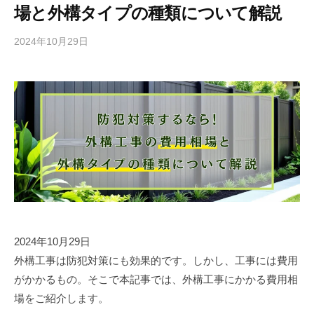
場と外構タイプの種類について解説
2024年10月29日
b
y
株
式
会
社
坂
田
技
巧
2024年10月29日
外構工事は防犯対策にも効果的です。しかし、工事には費用
がかかるもの。そこで本記事では、外構工事にかかる費用相
場をご紹介します。